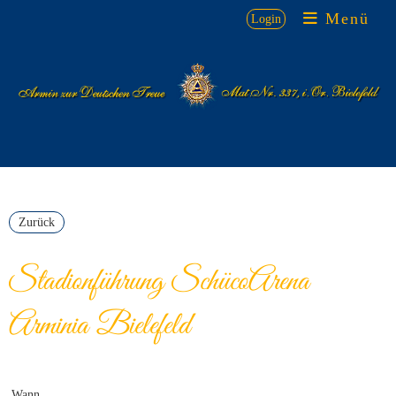
Menü
Login
Zurück
Stadionführung SchücoArena
Arminia Bielefeld
Wann